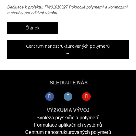
ČLÁ
Dedikace k projektu: FW01010327 Pokročilé polymerní a kompozitní
materiály pro aditivní výrobu
PRO
E-S
Článek
KON
Centrum nanostrukturovaných polymerů
→
SLEDUJTE NÁS
VÝZKUM A VÝVOJ
Syntéza pryskyřic a polymerů
Formulace aplikačních systémů
Centrum nanostrukturovaných polymerů