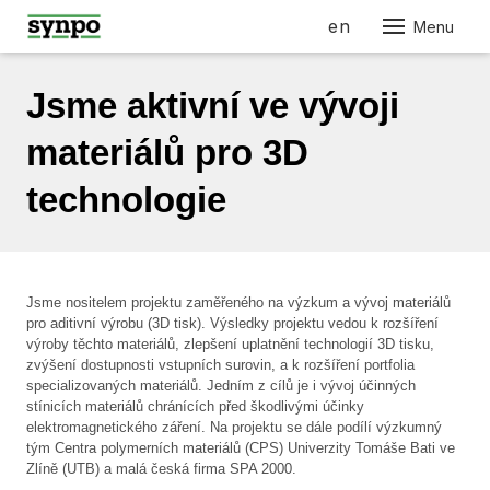
cs
en
Menu
O N
Jsme aktivní ve vývoji
SLU
PRO
materiálů pro 3D
PRO
technologie
AUT
ELE
STRO
Jsme nositelem projektu zaměřeného na výzkum a vývoj materiálů
STAV
pro aditivní výrobu (3D tisk). Výsledky projektu vedou k rozšíření
výroby těchto materiálů, zlepšení uplatnění technologií 3D tisku,
NÁBY
zvýšení dostupnosti vstupních surovin, a k rozšíření portfolia
specializovaných materiálů. Jedním z cílů je i vývoj účinných
RES
stínicích materiálů chránících před škodlivými účinky
KOS
elektromagnetického záření. Na projektu se dále podílí výzkumný
tým Centra polymerních materiálů (CPS) Univerzity Tomáše Bati ve
FAR
Zlíně (UTB) a malá česká firma SPA 2000.