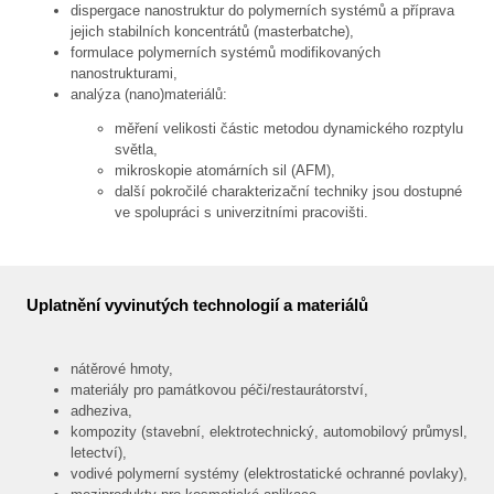
dispergace nanostruktur do polymerních systémů a příprava
jejich stabilních koncentrátů (masterbatche),
formulace polymerních systémů modifikovaných
nanostrukturami,
analýza (nano)materiálů:
měření velikosti částic metodou dynamického rozptylu
světla,
mikroskopie atomárních sil (AFM),
další pokročilé charakterizační techniky jsou dostupné
ve spolupráci s univerzitními pracovišti.
Uplatnění vyvinutých technologií a materiálů
nátěrové hmoty,
materiály pro památkovou péči/restaurátorství,
adheziva,
kompozity (stavební, elektrotechnický, automobilový průmysl,
letectví),
vodivé polymerní systémy (elektrostatické ochranné povlaky),