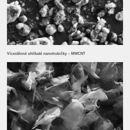
Vícestěnné uhlíkaté nanotrubičky – MWCNT