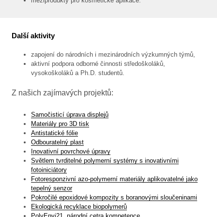
meziprodukty pro kosmetické aplikace.
Další aktivity
zapojení do národních i mezinárodních výzkumných týmů,
aktivní podpora odborné činnosti středoškoláků,
vysokoškoláků a Ph.D. studentů.
Z našich zajímavých projektů:
Samočisticí úprava displejů
Materiály pro 3D tisk
Antistatické fólie
Odbouratelný plast
Inovativní povrchové úpravy
Světlem tvrditelné polymerní systémy s inovativními
fotoiniciátory
Fotoresponzivní azo-polymerní materiály aplikovatelné jako
tepelný senzor
Pokročilé epoxidové kompozity s boranovými sloučeninami
Ekologická recyklace biopolymerů
PolyEnvi21, národní cetra kompetence