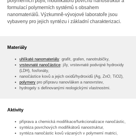
polymerních pojiv, modifikátorů povrchu nanostruktur a
formulací polymerních systémů s obsahem
nanomateriálů. Výzkumně-vývojové laboratoře jsou
vybaveny pro jejich syntézu i základní charakterizaci.
Materiály
uhlíkaté nanomateriály
: grafit, grafen, nanotrubičky,
vrstevnaté nanočástice
: jíly, vrstevnaté podvojné hydroxidy
(LDH), fosfonáty,
nanočástice kovů a jejich oxidů/hydroxidů (Ag, ZnO, TiO2),
polymery
pro přípravu nanovláken a nanovrstev,
hydrogely s definovanými reologickými vlastnostmi.
Aktivity
příprava a chemická modifikace/funkcionalizace nanočástic,
syntéza povrchových modifikátorů nanostruktur,
syntéza nanočástic kovů vázaných v polymerní matrici,