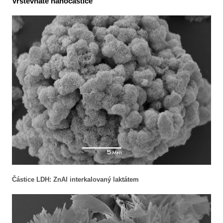
Vrstevnaté nanočástice
Částice LDH: ZnAl interkalovaný laktátem