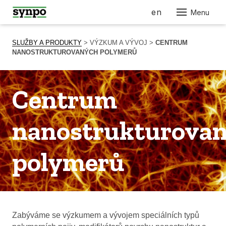
cs
en
Menu
SLUŽBY A PRODUKTY
> VÝZKUM A VÝVOJ >
CENTRUM
NANOSTRUKTUROVANÝCH POLYMERŮ
Centrum
nanostrukturova
polymerů
Zabýváme se výzkumem a vývojem speciálních typů