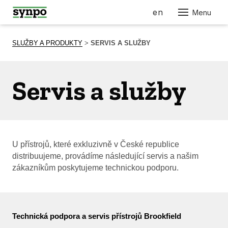
cs
en
Menu
O N
SLUŽBY A PRODUKTY
>
SERVIS A SLUŽBY
SLU
PRO
Servis a služby
PRO
AUT
ELE
STRO
U přístrojů, které exkluzivně v České republice
STAV
distribuujeme, provádíme následující servis a našim
NÁBY
zákazníkům poskytujeme technickou podporu.
RES
KOS
FAR
Technická podpora a servis přístrojů Brookfield