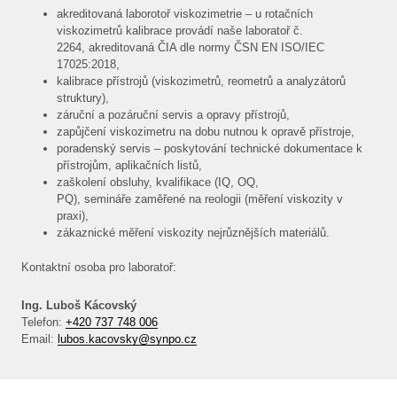
akreditovaná laborotoř viskozimetrie – u rotačních
ČLÁ
viskozimetrů kalibrace provádí naše laboratoř č.
PRO
2264, akreditovaná ČIA dle normy ČSN EN ISO/IEC
17025:2018,
E-S
kalibrace přístrojů (viskozimetrů, reometrů a analyzátorů
struktury),
KON
záruční a pozáruční servis a opravy přístrojů,
zapůjčení viskozimetru na dobu nutnou k opravě přístroje,
poradenský servis – poskytování technické dokumentace k
přístrojům, aplikačních listů,
zaškolení obsluhy, kvalifikace (IQ, OQ,
PQ), semináře zaměřené na reologii (měření viskozity v
praxi),
zákaznické měření viskozity nejrůznějších materiálů.
Kontaktní osoba pro laboratoř:
Ing. Luboš Kácovský
Telefon:
+420 737 748 006
Email:
lubos.kacovsky@synpo.cz