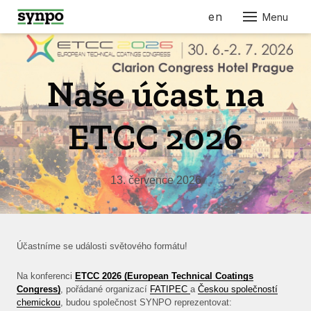
cs
en
Menu
O N
SLU
Naše účast na
PRO
PRO
ETCC 2026
AUT
ELE
13. července 2026
STRO
STAV
NÁBY
Účastníme se události světového formátu!
RES
KOS
Na konferenci
ETCC 2026 (European Technical Coatings
Congress)
, pořádané organizací
FATIPEC
a
Českou společností
FAR
chemickou
, budou společnost SYNPO reprezentovat: