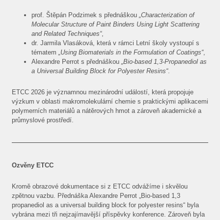
ČLÁ
prof. Štěpán Podzimek s přednáškou
„Characterization of
Molecular Structure of Paint Binders Using Light Scattering
PRO
and Related Techniques“
,
dr. Jarmila Vlasáková, která v rámci Letní školy vystoupí s
E-S
tématem
„Using Biomaterials in the Formulation of Coatings“
,
KON
Alexandre Perrot s přednáškou
„Bio-based 1,3-Propanediol as
a Universal Building Block for Polyester Resins“
.
ETCC 2026 je významnou mezinárodní událostí, která propojuje
výzkum v oblasti makromolekulární chemie s praktickými aplikacemi
polymerních materiálů a nátěrových hmot a zároveň akademické a
průmyslové prostředí.
Ozvěny ETCC
Kromě obrazové dokumentace si z ETCC odvážíme i skvělou
zpětnou vazbu. Přednáška Alexandre Perrot „Bio-based 1,3
propanediol as a universal building block for polyester resins“ byla
vybrána mezi tři nejzajímavější příspěvky konference. Zároveň byla