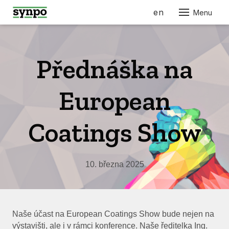
cs
en
Menu
O N
SLU
Přednáška na
PRO
PRO
European
AUT
ELE
Coatings Show
STRO
STAV
10. března 2025
NÁBY
RES
KOS
Naše účast na European Coatings Show bude nejen na
FAR
výstavišti, ale i v rámci konference. Naše ředitelka Ing.