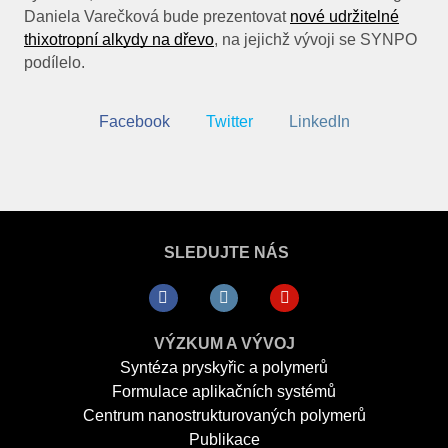
Daniela Varečková bude prezentovat
nové udržitelné
ČLÁ
thixotropní alkydy na dřevo
, na jejichž vývoji se SYNPO
PRO
podílelo.
E-S
Facebook
Twitter
LinkedIn
KON
SLEDUJTE NÁS
VÝZKUM A VÝVOJ
Syntéza pryskyřic a polymerů
Formulace aplikačních systémů
Centrum nanostrukturovaných polymerů
Publikace